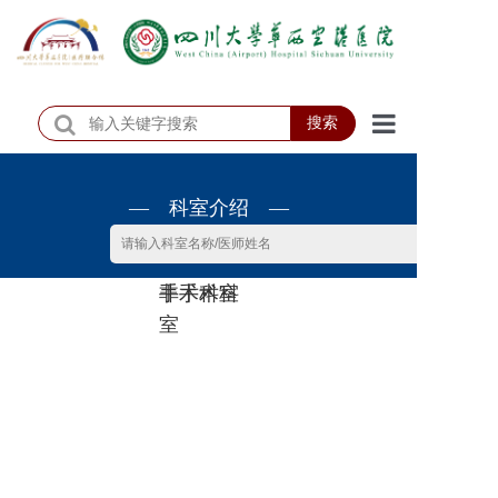
搜索
首页
— 科室介绍 —
医院概况
医院动态
非手术科
手术科室
患者服务
室
门诊排班
科室介绍
科研教学