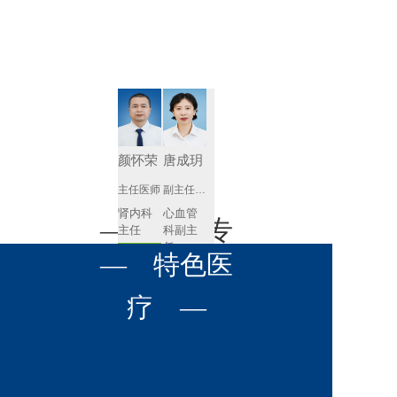
肾病内科
胸外科
放射科
风湿免疫
泌尿外科
内镜室
科
心血管内
妇产科
科
神经内科
肛肠科
颜怀荣
唐成玥
感染性疾
主任医师
副主任医师
眼科
病科
肾内科
心血管
全科医学
— 名医专
耳鼻喉科
主任 
科副主
科
任
预约挂号
呼吸与危
— 特色医
口腔科
营养科
家 —
预约挂号
重症医学
科
疼痛科
肿瘤科
疗 —
王飚
苟永胜
副主任医师
副主任医师