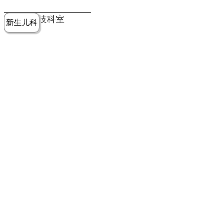
党建工作
老年病医
中医骨伤
康复医学
麻醉手术
重症医学
医技科室
新生儿科
皮肤科
急诊科
儿科
学科
科
科
部
科
院务公开
健康须知
人才引进
专题专栏
VR全景导览
超声医学
消化内科
普外科
科
医学检验
神经外科
血液内科
科
内分泌科
病理科
骨科