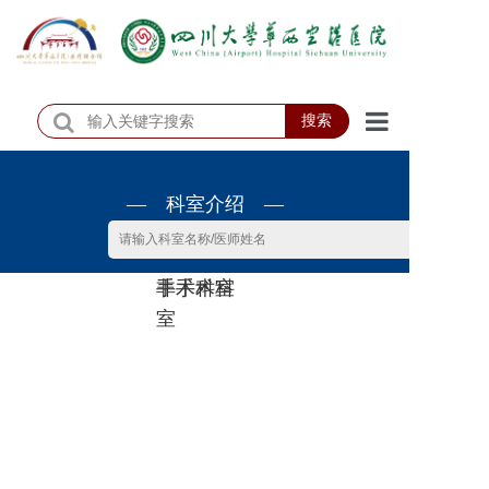
搜索
首页
— 科室介绍 —
医院概况
医院动态
非手术科
手术科室
患者服务
室
门诊排班
科室介绍
科研教学