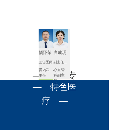
肾病内科
胸外科
放射科
风湿免疫
泌尿外科
内镜室
科
心血管内
妇产科
科
神经内科
肛肠科
颜怀荣
唐成玥
感染性疾
主任医师
副主任医师
眼科
病科
肾内科
心血管
全科医学
— 名医专
耳鼻喉科
主任 
科副主
科
任
预约挂号
呼吸与危
— 特色医
口腔科
营养科
家 —
预约挂号
重症医学
科
疼痛科
肿瘤科
疗 —
王飚
苟永胜
副主任医师
副主任医师