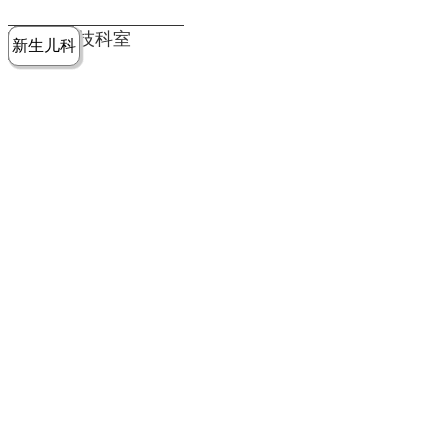
党建工作
老年病医
中医骨伤
康复医学
麻醉手术
重症医学
医技科室
新生儿科
皮肤科
急诊科
儿科
学科
科
科
部
科
院务公开
健康须知
人才引进
专题专栏
VR全景导览
超声医学
消化内科
普外科
科
医学检验
神经外科
血液内科
科
内分泌科
病理科
骨科