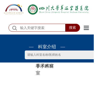
搜索
首页
— 科室介绍 —
医院概况
医院动态
非手术科
手术科室
患者服务
室
门诊排班
科室介绍
科研教学