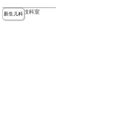
党建工作
老年病医
中医骨伤
康复医学
麻醉手术
重症医学
医技科室
新生儿科
皮肤科
急诊科
儿科
学科
科
科
部
科
院务公开
健康须知
人才引进
专题专栏
VR全景导览
超声医学
消化内科
普外科
科
医学检验
神经外科
血液内科
科
内分泌科
病理科
骨科