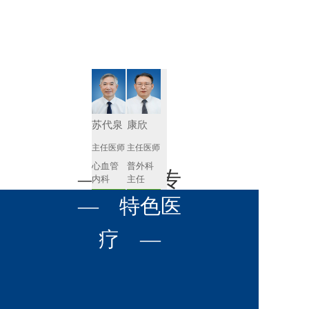
肾病内科
胸外科
放射科
风湿免疫
泌尿外科
内镜室
科
心血管内
妇产科
科
神经内科
肛肠科
苏代泉
康欣
感染性疾
主任医师
主任医师
眼科
病科
心血管
普外科
全科医学
— 名医专
耳鼻喉科
内科
主任
科
预约挂号
预约挂号
呼吸与危
— 特色医
口腔科
营养科
家 —
重症医学
科
疼痛科
肿瘤科
疗 —
杨兴建
李兴斌
主任医师
主任医师
普外科
泌尿外