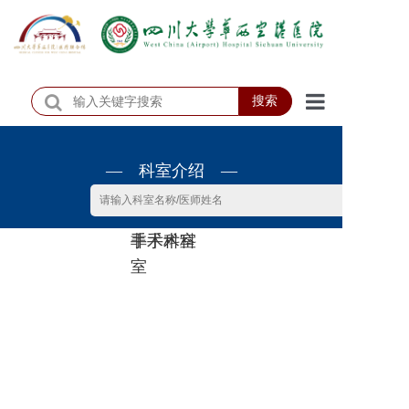
搜索
首页
— 科室介绍 —
医院概况
医院动态
非手术科
手术科室
患者服务
室
门诊排班
科室介绍
科研教学