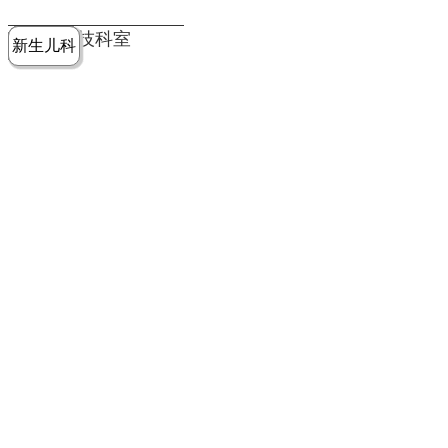
党建工作
老年病医
中医骨伤
康复医学
麻醉手术
重症医学
医技科室
新生儿科
皮肤科
急诊科
儿科
学科
科
科
部
科
院务公开
健康须知
人才引进
专题专栏
VR全景导览
超声医学
消化内科
普外科
科
医学检验
神经外科
血液内科
科
内分泌科
病理科
骨科