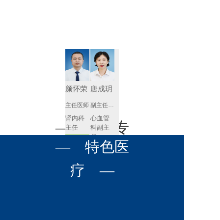
肾病内科
胸外科
放射科
风湿免疫
泌尿外科
内镜室
科
心血管内
妇产科
科
神经内科
肛肠科
颜怀荣
唐成玥
感染性疾
主任医师
副主任医师
眼科
病科
肾内科
心血管
全科医学
— 名医专
耳鼻喉科
主任 
科副主
科
任
预约挂号
呼吸与危
— 特色医
口腔科
营养科
家 —
预约挂号
重症医学
科
疼痛科
肿瘤科
疗 —
王飚
苟永胜
副主任医师
副主任医师