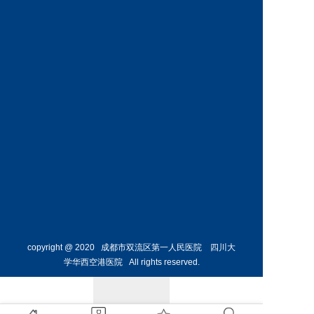
科
科
预约挂号
预约挂号
王丹丹
林懋惺
副主任医师
副主任医师
内分泌
消化内
科
科
预约挂号
预约挂号
copyright @ 2020 成都市双流区第一人民医院 四川大
学华西空港医院 All rights reserved.