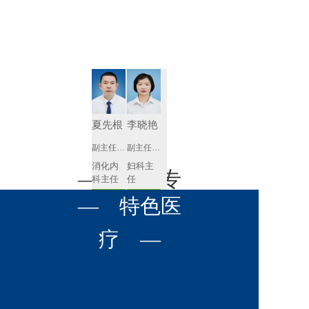
肾病内科
胸外科
放射科
风湿免疫
泌尿外科
内镜室
科
心血管内
妇产科
科
神经内科
肛肠科
夏先根
李晓艳
感染性疾
副主任医师
副主任医师
眼科
病科
消化内
妇科主
全科医学
— 名医专
耳鼻喉科
科主任
任 
科
预约挂号
预约挂号
呼吸与危
— 特色医
口腔科
营养科
家 —
重症医学
科
疼痛科
肿瘤科
疗 —
李英
黄红梅
副主任医师
副主任医师
内分泌
内分泌