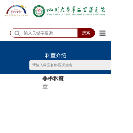
搜索
首页
— 科室介绍 —
医院概况
医院动态
非手术科
手术科室
患者服务
室
门诊排班
科室介绍
科研教学