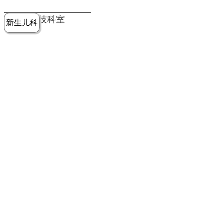
党建工作
老年病医
中医骨伤
康复医学
麻醉手术
重症医学
医技科室
新生儿科
皮肤科
急诊科
儿科
学科
科
科
部
科
院务公开
健康须知
人才引进
专题专栏
VR全景导览
超声医学
消化内科
普外科
科
医学检验
神经外科
血液内科
科
内分泌科
病理科
骨科