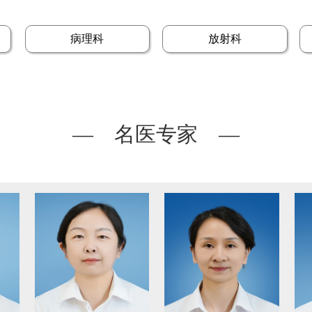
病理科
放射科
— 名医专家 —