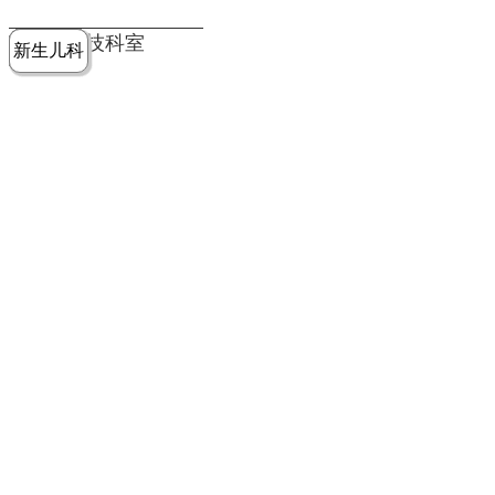
党建工作
老年病医
中医骨伤
康复医学
麻醉手术
重症医学
医技科室
新生儿科
皮肤科
急诊科
儿科
学科
科
科
部
科
院务公开
健康须知
人才引进
专题专栏
VR全景导览
超声医学
消化内科
普外科
科
医学检验
神经外科
血液内科
科
内分泌科
病理科
骨科