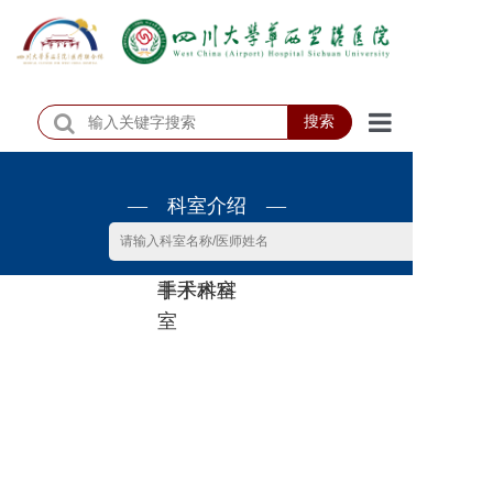
搜索
首页
— 科室介绍 —
医院概况
医院动态
非手术科
手术科室
患者服务
室
门诊排班
科室介绍
科研教学