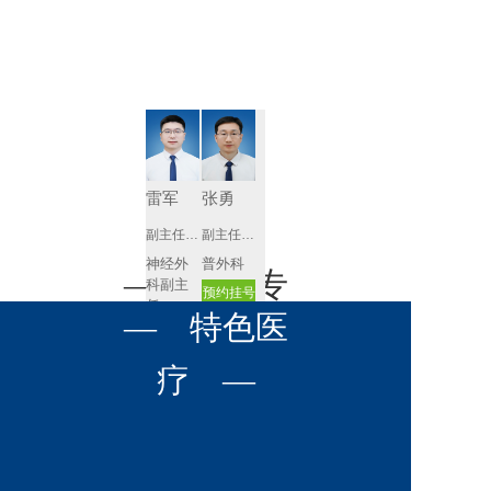
肾病内科
胸外科
放射科
风湿免疫
泌尿外科
内镜室
科
心血管内
妇产科
科
神经内科
肛肠科
雷军
张勇
感染性疾
副主任医师
副主任医师
眼科
病科
神经外
普外科
全科医学
— 名医专
耳鼻喉科
科副主
预约挂号
科
任
呼吸与危
— 特色医
口腔科
营养科
家 —
预约挂号
重症医学
科
疼痛科
肿瘤科
疗 —
李舜元
李磊
副主任医师
副主任医师