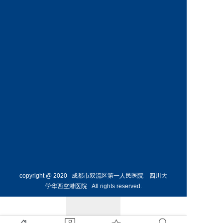
神经外
泌尿外
科
科
预约挂号
预约挂号
蔡显波
毛敏
副主任医师
副主任医师
泌尿外
泌尿外
科
科
预约挂号
预约挂号
copyright @ 2020 成都市双流区第一人民医院 四川大
学华西空港医院 All rights reserved.