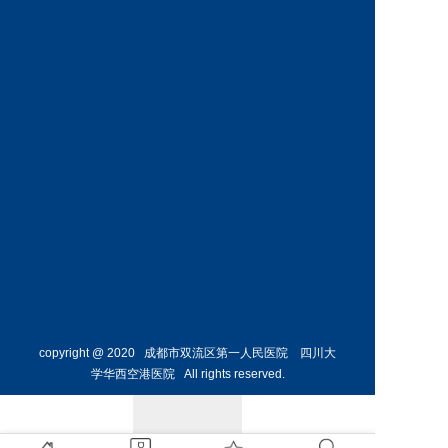
科
科
预约挂号
预约挂号
王丹丹
林懋惺
副主任医师
副主任医师
内分泌
消化内
科
科
预约挂号
预约挂号
copyright @ 2020 成都市双流区第一人民医院 四川大
学华西空港医院 All rights reserved.