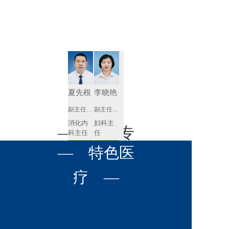
肾病内科
胸外科
放射科
风湿免疫
泌尿外科
内镜室
科
心血管内
妇产科
科
神经内科
肛肠科
夏先根
李晓艳
感染性疾
副主任医师
副主任医师
眼科
病科
消化内
妇科主
全科医学
— 名医专
耳鼻喉科
科主任
任 
科
预约挂号
预约挂号
呼吸与危
— 特色医
口腔科
营养科
家 —
重症医学
科
疼痛科
肿瘤科
疗 —
李英
黄红梅
副主任医师
副主任医师
内分泌
内分泌