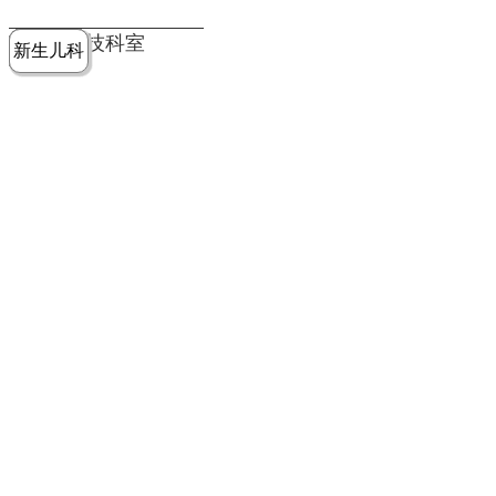
党建工作
老年病医
中医骨伤
康复医学
麻醉手术
重症医学
医技科室
新生儿科
皮肤科
急诊科
儿科
学科
科
科
部
科
院务公开
健康须知
人才引进
专题专栏
VR全景导览
超声医学
消化内科
普外科
科
医学检验
神经外科
血液内科
科
内分泌科
病理科
骨科