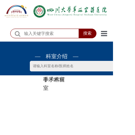
搜索
首页
— 科室介绍 —
医院概况
医院动态
非手术科
手术科室
患者服务
室
门诊排班
科室介绍
科研教学