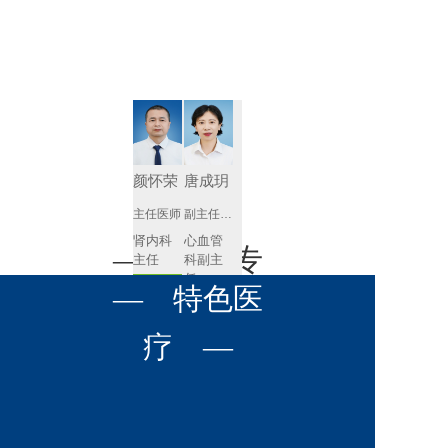
肾病内科
胸外科
放射科
风湿免疫
泌尿外科
内镜室
科
心血管内
妇产科
科
神经内科
肛肠科
夏先根
李晓艳
感染性疾
副主任医师
副主任医师
眼科
病科
消化内
妇科主
全科医学
— 名医专
耳鼻喉科
科主任
任 
科
预约挂号
预约挂号
呼吸与危
— 特色医
口腔科
营养科
家 —
重症医学
科
疼痛科
肿瘤科
疗 —
李英
黄红梅
副主任医师
副主任医师
内分泌
内分泌