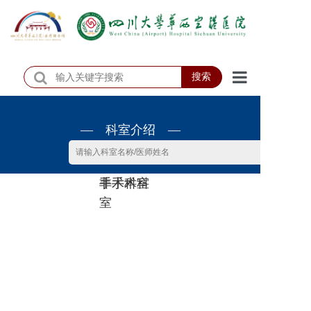
搜索
首页
— 科室介绍 —
医院概况
医院动态
非手术科
手术科室
患者服务
室
门诊排班
科室介绍
科研教学