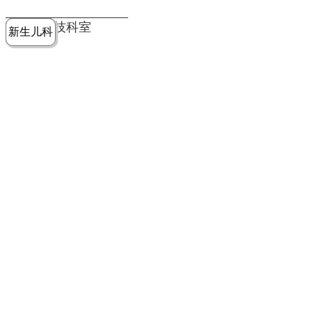
党建工作
老年病医
中医骨伤
康复医学
麻醉手术
重症医学
医技科室
新生儿科
皮肤科
急诊科
儿科
学科
科
科
部
科
院务公开
健康须知
人才引进
专题专栏
VR全景导览
超声医学
消化内科
普外科
科
医学检验
神经外科
血液内科
科
内分泌科
病理科
骨科