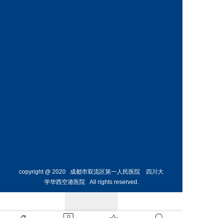
科
科
预约挂号
预约挂号
王丹丹
林懋惺
副主任医师
副主任医师
内分泌
消化内
科
科
预约挂号
预约挂号
copyright @ 2020 成都市双流区第一人民医院 四川大
学华西空港医院 All rights reserved.