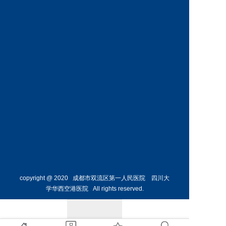
科
科
预约挂号
预约挂号
王丹丹
林懋惺
副主任医师
副主任医师
内分泌
消化内
科
科
预约挂号
预约挂号
copyright @ 2020 成都市双流区第一人民医院 四川大
学华西空港医院 All rights reserved.