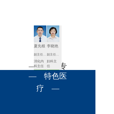
肾病内科
胸外科
放射科
风湿免疫
泌尿外科
内镜室
科
心血管内
妇产科
科
神经内科
肛肠科
夏先根
李晓艳
感染性疾
副主任医师
副主任医师
眼科
病科
消化内
妇科主
全科医学
— 名医专
耳鼻喉科
科主任
任 
科
预约挂号
预约挂号
呼吸与危
— 特色医
口腔科
营养科
家 —
重症医学
科
疼痛科
肿瘤科
疗 —
李英
黄红梅
副主任医师
副主任医师
内分泌
内分泌