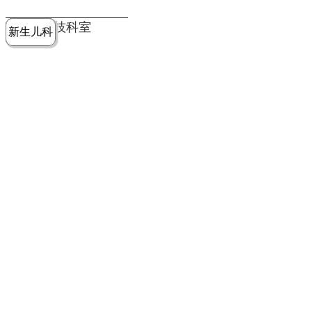
党建工作
老年病医
中医骨伤
康复医学
麻醉手术
重症医学
医技科室
新生儿科
皮肤科
急诊科
儿科
学科
科
科
部
科
院务公开
健康须知
人才引进
专题专栏
VR全景导览
超声医学
消化内科
普外科
科
医学检验
神经外科
血液内科
科
内分泌科
病理科
骨科