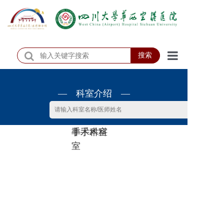
搜索
首页
— 科室介绍 —
医院概况
医院动态
非手术科
手术科室
患者服务
室
门诊排班
科室介绍
科研教学