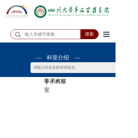
搜索
首页
— 科室介绍 —
医院概况
医院动态
非手术科
手术科室
患者服务
室
门诊排班
科室介绍
科研教学