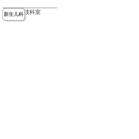
党建工作
老年病医
中医骨伤
康复医学
麻醉手术
重症医学
医技科室
新生儿科
皮肤科
急诊科
儿科
学科
科
科
部
科
院务公开
健康须知
人才引进
专题专栏
VR全景导览
超声医学
消化内科
普外科
科
医学检验
神经外科
血液内科
科
内分泌科
病理科
骨科