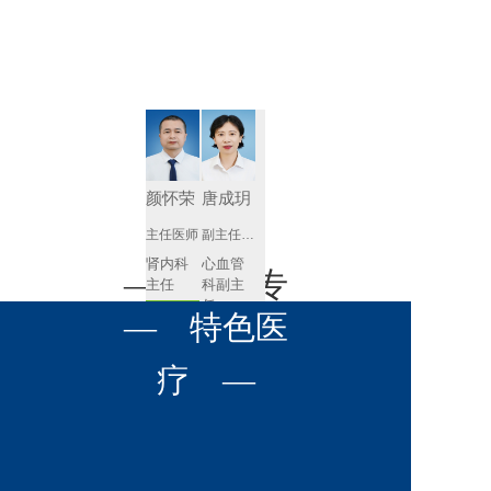
肾病内科
胸外科
放射科
风湿免疫
泌尿外科
内镜室
科
心血管内
妇产科
科
神经内科
肛肠科
颜怀荣
唐成玥
感染性疾
主任医师
副主任医师
眼科
病科
肾内科
心血管
全科医学
— 名医专
耳鼻喉科
主任 
科副主
科
任
预约挂号
呼吸与危
— 特色医
口腔科
营养科
家 —
预约挂号
重症医学
科
疼痛科
肿瘤科
疗 —
王飚
苟永胜
副主任医师
副主任医师