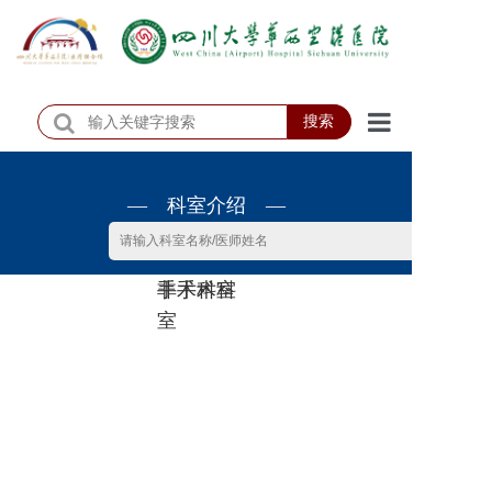
搜索
首页
— 科室介绍 —
医院概况
医院动态
非手术科
手术科室
患者服务
室
门诊排班
科室介绍
科研教学