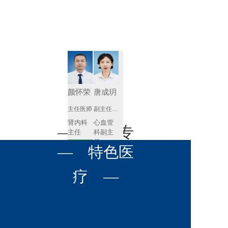
肾病内科
胸外科
放射科
风湿免疫
泌尿外科
内镜室
科
心血管内
妇产科
科
神经内科
肛肠科
颜怀荣
唐成玥
感染性疾
主任医师
副主任医师
眼科
病科
肾内科
心血管
全科医学
— 名医专
耳鼻喉科
主任 
科副主
科
任
预约挂号
呼吸与危
— 特色医
口腔科
营养科
家 —
预约挂号
重症医学
科
疼痛科
肿瘤科
疗 —
王飚
苟永胜
副主任医师
副主任医师