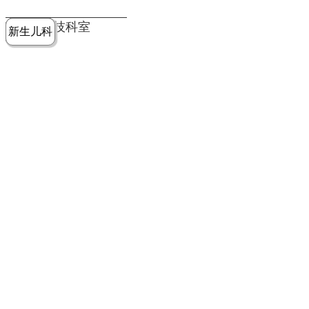
党建工作
老年病医
中医骨伤
康复医学
麻醉手术
重症医学
医技科室
新生儿科
皮肤科
急诊科
儿科
学科
科
科
部
科
院务公开
健康须知
人才引进
专题专栏
VR全景导览
超声医学
消化内科
普外科
科
医学检验
神经外科
血液内科
科
内分泌科
病理科
骨科