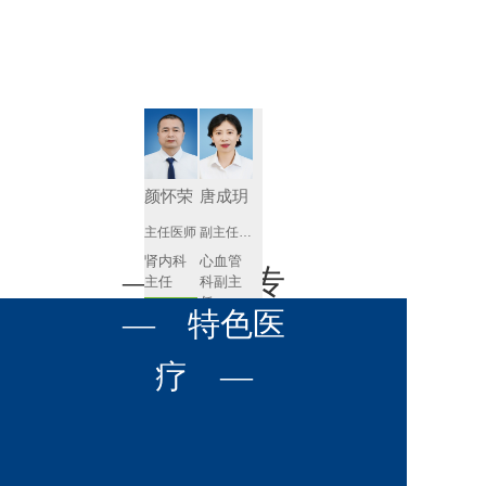
肾病内科
胸外科
放射科
风湿免疫
泌尿外科
内镜室
科
心血管内
妇产科
科
神经内科
肛肠科
颜怀荣
唐成玥
感染性疾
主任医师
副主任医师
眼科
病科
肾内科
心血管
全科医学
— 名医专
耳鼻喉科
主任 
科副主
科
任
预约挂号
呼吸与危
— 特色医
口腔科
营养科
家 —
预约挂号
重症医学
科
疼痛科
肿瘤科
疗 —
王飚
苟永胜
副主任医师
副主任医师