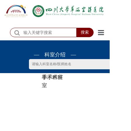
搜索
首页
— 科室介绍 —
医院概况
医院动态
非手术科
手术科室
患者服务
室
门诊排班
科室介绍
科研教学