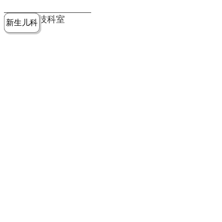
党建工作
老年病医
中医骨伤
康复医学
麻醉手术
重症医学
医技科室
新生儿科
皮肤科
急诊科
儿科
学科
科
科
部
科
院务公开
健康须知
人才引进
专题专栏
VR全景导览
超声医学
消化内科
普外科
科
医学检验
神经外科
血液内科
科
内分泌科
病理科
骨科