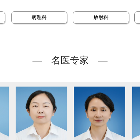
病理科
放射科
— 名医专家 —