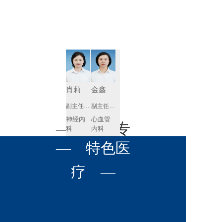
肾病内科
胸外科
放射科
风湿免疫
泌尿外科
内镜室
科
心血管内
妇产科
科
神经内科
肛肠科
肖莉
金鑫
感染性疾
副主任医师
副主任医师
眼科
病科
神经内
心血管
全科医学
— 名医专
耳鼻喉科
科
内科
科
预约挂号
预约挂号
呼吸与危
— 特色医
口腔科
营养科
家 —
重症医学
科
疼痛科
肿瘤科
疗 —
徐莉琼
张含琼
副主任医师
副主任医师
心血管
呼吸与