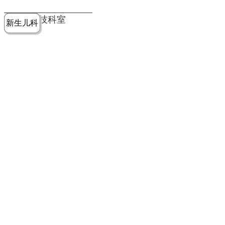
党建工作
老年病医
中医骨伤
康复医学
麻醉手术
重症医学
医技科室
新生儿科
皮肤科
急诊科
儿科
学科
科
科
部
科
院务公开
健康须知
人才引进
专题专栏
VR全景导览
超声医学
消化内科
普外科
科
医学检验
神经外科
血液内科
科
内分泌科
病理科
骨科