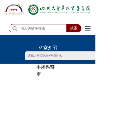
搜索
首页
— 科室介绍 —
医院概况
医院动态
非手术科
手术科室
患者服务
室
门诊排班
科室介绍
科研教学