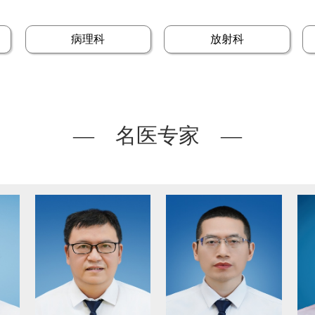
病理科
放射科
— 名医专家 —