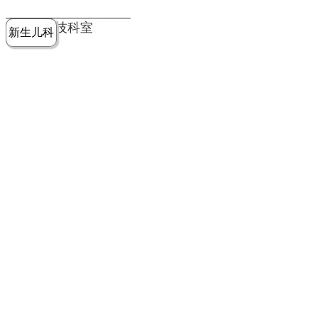
党建工作
老年病医
中医骨伤
康复医学
麻醉手术
重症医学
医技科室
新生儿科
皮肤科
急诊科
儿科
学科
科
科
部
科
院务公开
健康须知
人才引进
专题专栏
VR全景导览
超声医学
消化内科
普外科
科
医学检验
神经外科
血液内科
科
内分泌科
病理科
骨科