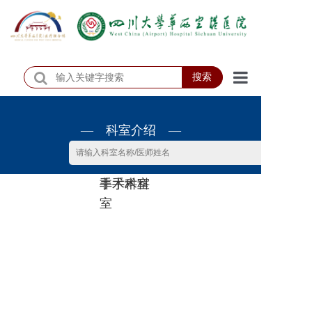
搜索
首页
— 科室介绍 —
医院概况
医院动态
非手术科
手术科室
患者服务
室
门诊排班
科室介绍
科研教学