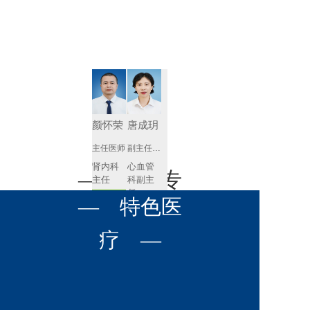
肾病内科
胸外科
放射科
风湿免疫
泌尿外科
内镜室
科
心血管内
妇产科
科
神经内科
肛肠科
颜怀荣
唐成玥
感染性疾
主任医师
副主任医师
眼科
病科
肾内科
心血管
全科医学
— 名医专
耳鼻喉科
主任 
科副主
科
任
预约挂号
呼吸与危
— 特色医
口腔科
营养科
家 —
预约挂号
重症医学
科
疼痛科
肿瘤科
疗 —
王飚
苟永胜
副主任医师
副主任医师