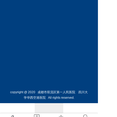
科
科
预约挂号
预约挂号
王丹丹
林懋惺
副主任医师
副主任医师
内分泌
消化内
科
科
预约挂号
预约挂号
copyright @ 2020 成都市双流区第一人民医院 四川大
学华西空港医院 All rights reserved.