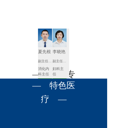
肾病内科
胸外科
放射科
风湿免疫
泌尿外科
内镜室
科
心血管内
妇产科
科
神经内科
肛肠科
夏先根
李晓艳
感染性疾
副主任医师
副主任医师
眼科
病科
消化内
妇科主
全科医学
— 名医专
耳鼻喉科
科主任
任 
科
预约挂号
预约挂号
呼吸与危
— 特色医
口腔科
营养科
家 —
重症医学
科
疼痛科
肿瘤科
疗 —
李英
黄红梅
副主任医师
副主任医师
内分泌
内分泌