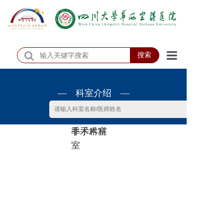
搜索
首页
— 科室介绍 —
医院概况
医院动态
非手术科
手术科室
患者服务
室
门诊排班
科室介绍
科研教学