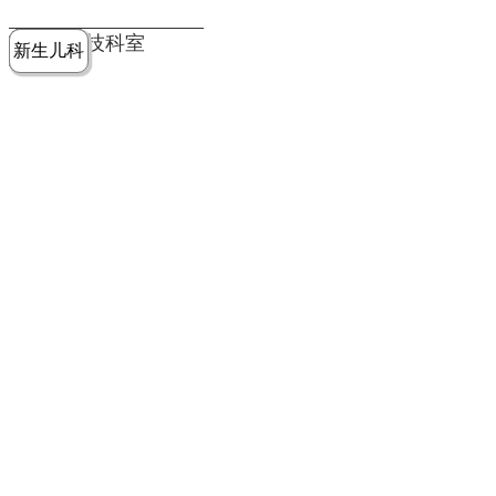
党建工作
老年病医
中医骨伤
康复医学
麻醉手术
重症医学
医技科室
新生儿科
皮肤科
急诊科
儿科
学科
科
科
部
科
院务公开
健康须知
人才引进
专题专栏
VR全景导览
超声医学
消化内科
普外科
科
医学检验
神经外科
血液内科
科
内分泌科
病理科
骨科