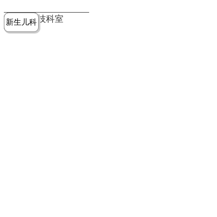
党建工作
老年病医
中医骨伤
康复医学
麻醉手术
重症医学
医技科室
新生儿科
皮肤科
急诊科
儿科
学科
科
科
部
科
院务公开
健康须知
人才引进
专题专栏
VR全景导览
超声医学
消化内科
普外科
科
医学检验
神经外科
血液内科
科
内分泌科
病理科
骨科