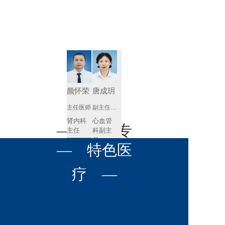
肾病内科
胸外科
放射科
风湿免疫
泌尿外科
内镜室
科
心血管内
妇产科
科
神经内科
肛肠科
颜怀荣
唐成玥
感染性疾
主任医师
副主任医师
眼科
病科
肾内科
心血管
全科医学
— 名医专
耳鼻喉科
主任 
科副主
科
任
预约挂号
呼吸与危
— 特色医
口腔科
营养科
家 —
预约挂号
重症医学
科
疼痛科
肿瘤科
疗 —
王飚
苟永胜
副主任医师
副主任医师