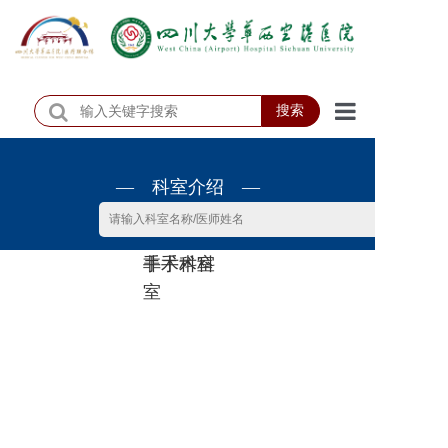
搜索
首页
— 科室介绍 —
医院概况
医院动态
非手术科
手术科室
患者服务
室
门诊排班
科室介绍
科研教学