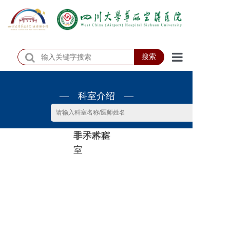
搜索
首页
— 科室介绍 —
医院概况
医院动态
非手术科
手术科室
患者服务
室
门诊排班
科室介绍
科研教学