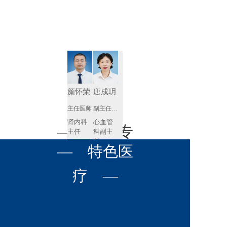
肾病内科
胸外科
放射科
风湿免疫
泌尿外科
内镜室
科
心血管内
妇产科
科
神经内科
肛肠科
颜怀荣
唐成玥
感染性疾
主任医师
副主任医师
眼科
病科
肾内科
心血管
全科医学
— 名医专
耳鼻喉科
主任 
科副主
科
任
预约挂号
呼吸与危
— 特色医
口腔科
营养科
家 —
预约挂号
重症医学
科
疼痛科
肿瘤科
疗 —
王飚
苟永胜
副主任医师
副主任医师