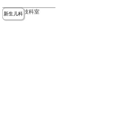
党建工作
老年病医
中医骨伤
康复医学
麻醉手术
重症医学
医技科室
新生儿科
皮肤科
急诊科
儿科
学科
科
科
部
科
院务公开
健康须知
人才引进
专题专栏
VR全景导览
超声医学
消化内科
普外科
科
医学检验
神经外科
血液内科
科
内分泌科
病理科
骨科