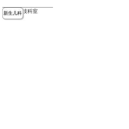
党建工作
老年病医
中医骨伤
康复医学
麻醉手术
重症医学
医技科室
新生儿科
皮肤科
急诊科
儿科
学科
科
科
部
科
院务公开
健康须知
人才引进
专题专栏
VR全景导览
超声医学
消化内科
普外科
科
医学检验
神经外科
血液内科
科
内分泌科
病理科
骨科