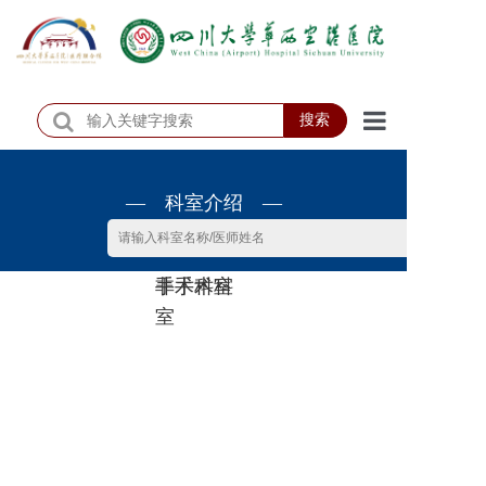
搜索
首页
— 科室介绍 —
医院概况
医院动态
非手术科
手术科室
患者服务
室
门诊排班
科室介绍
科研教学