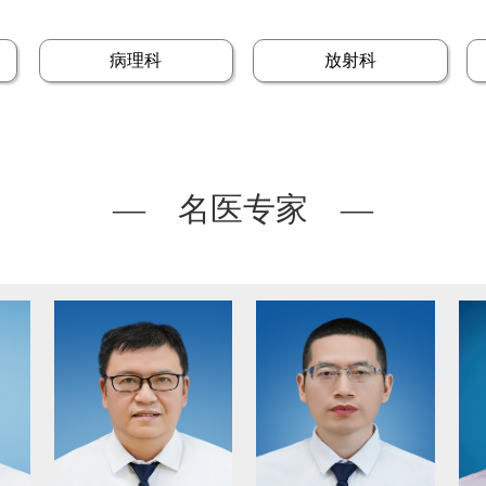
病理科
放射科
— 名医专家 —