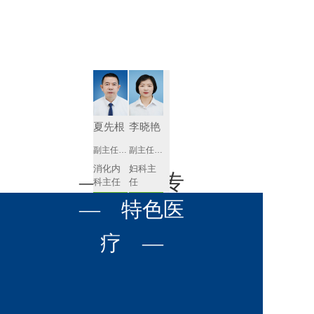
肾病内科
胸外科
放射科
风湿免疫
泌尿外科
内镜室
科
心血管内
妇产科
科
神经内科
肛肠科
夏先根
李晓艳
感染性疾
副主任医师
副主任医师
眼科
病科
消化内
妇科主
全科医学
— 名医专
耳鼻喉科
科主任
任 
科
预约挂号
预约挂号
呼吸与危
— 特色医
口腔科
营养科
家 —
重症医学
科
疼痛科
肿瘤科
疗 —
李英
黄红梅
副主任医师
副主任医师
内分泌
内分泌