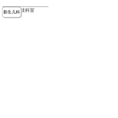
党建工作
老年病医
中医骨伤
康复医学
麻醉手术
重症医学
医技科室
新生儿科
皮肤科
急诊科
儿科
学科
科
科
部
科
院务公开
健康须知
人才引进
专题专栏
VR全景导览
超声医学
消化内科
普外科
科
医学检验
神经外科
血液内科
科
内分泌科
病理科
骨科