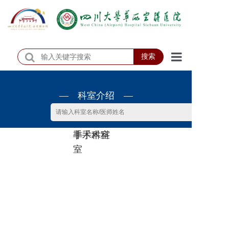
搜索
首页
— 科室介绍 —
医院概况
医院动态
非手术科
手术科室
患者服务
室
门诊排班
科室介绍
科研教学