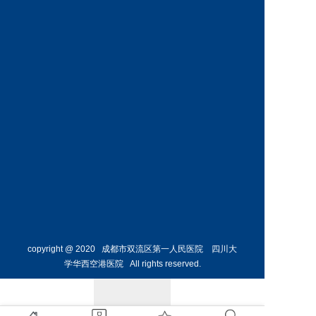
科
科
预约挂号
预约挂号
王丹丹
林懋惺
副主任医师
副主任医师
内分泌
消化内
科
科
预约挂号
预约挂号
copyright @ 2020 成都市双流区第一人民医院 四川大
学华西空港医院 All rights reserved.