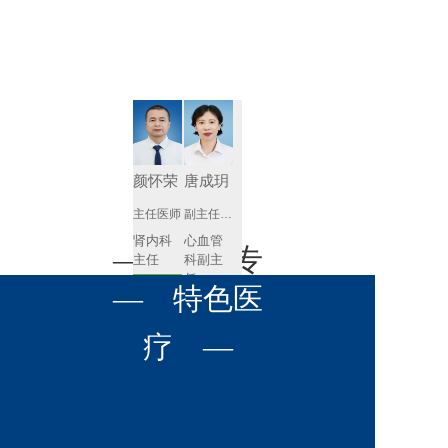
肾病内科
胸外科
放射科
风湿免疫
泌尿外科
内镜室
科
心血管内
妇产科
科
神经内科
肛肠科
颜怀荣
唐成玥
感染性疾
主任医师
副主任医师
眼科
病科
肾内科
心血管
全科医学
— 名医专
耳鼻喉科
主任 
科副主
科
任
预约挂号
呼吸与危
— 特色医
口腔科
营养科
家 —
预约挂号
重症医学
科
疼痛科
肿瘤科
疗 —
王飚
苟永胜
副主任医师
副主任医师