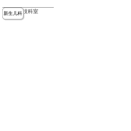
党建工作
老年病医
中医骨伤
康复医学
麻醉手术
重症医学
医技科室
新生儿科
皮肤科
急诊科
儿科
学科
科
科
部
科
院务公开
健康须知
人才引进
专题专栏
VR全景导览
超声医学
消化内科
普外科
科
医学检验
神经外科
血液内科
科
内分泌科
病理科
骨科