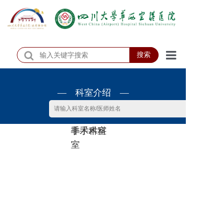
搜索
首页
— 科室介绍 —
医院概况
医院动态
非手术科
手术科室
患者服务
室
门诊排班
科室介绍
科研教学