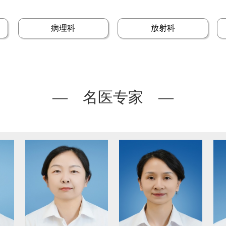
病理科
放射科
— 名医专家 —