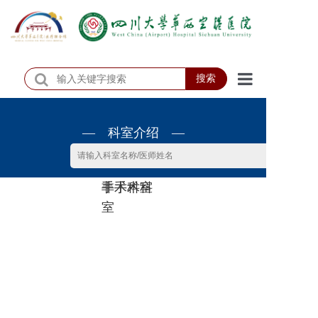
搜索
首页
— 科室介绍 —
医院概况
医院动态
非手术科
手术科室
患者服务
室
门诊排班
科室介绍
科研教学