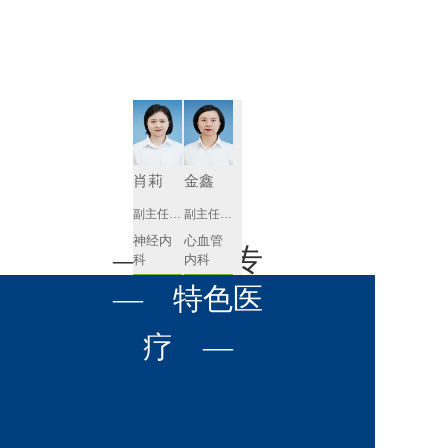
肾病内科
胸外科
放射科
风湿免疫
泌尿外科
内镜室
科
心血管内
妇产科
科
神经内科
肛肠科
肖莉
金鑫
感染性疾
副主任医师
副主任医师
眼科
病科
神经内
心血管
全科医学
— 名医专
耳鼻喉科
科
内科
科
预约挂号
预约挂号
呼吸与危
— 特色医
口腔科
营养科
家 —
重症医学
科
疼痛科
肿瘤科
疗 —
徐莉琼
张含琼
副主任医师
副主任医师
心血管
呼吸与