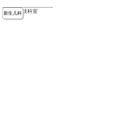
党建工作
老年病医
中医骨伤
康复医学
麻醉手术
重症医学
医技科室
新生儿科
皮肤科
急诊科
儿科
学科
科
科
部
科
院务公开
健康须知
人才引进
专题专栏
VR全景导览
超声医学
消化内科
普外科
科
医学检验
神经外科
血液内科
科
内分泌科
病理科
骨科