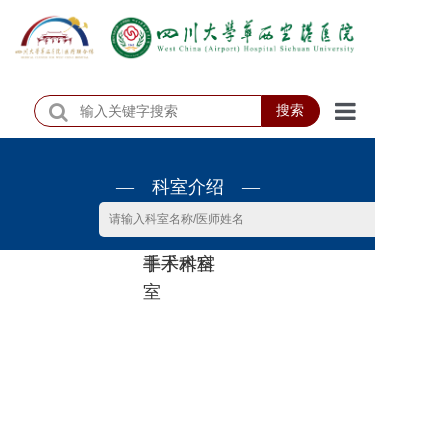
搜索
首页
— 科室介绍 —
医院概况
医院动态
非手术科
手术科室
患者服务
室
门诊排班
科室介绍
科研教学