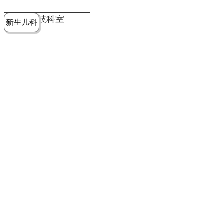
党建工作
老年病医
中医骨伤
康复医学
麻醉手术
重症医学
医技科室
新生儿科
皮肤科
急诊科
儿科
学科
科
科
部
科
院务公开
健康须知
人才引进
专题专栏
VR全景导览
超声医学
消化内科
普外科
科
医学检验
神经外科
血液内科
科
内分泌科
病理科
骨科