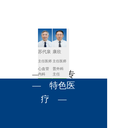
肾病内科
胸外科
放射科
风湿免疫
泌尿外科
内镜室
科
心血管内
妇产科
科
神经内科
肛肠科
苏代泉
康欣
感染性疾
主任医师
主任医师
眼科
病科
心血管
普外科
全科医学
— 名医专
耳鼻喉科
内科
主任
科
预约挂号
预约挂号
呼吸与危
— 特色医
口腔科
营养科
家 —
重症医学
科
疼痛科
肿瘤科
疗 —
杨兴建
李兴斌
主任医师
主任医师
普外科
泌尿外