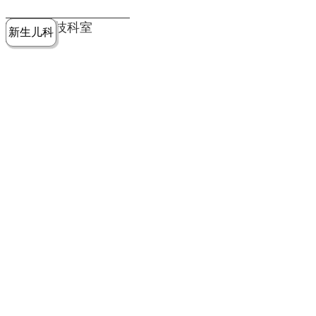
党建工作
老年病医
中医骨伤
康复医学
麻醉手术
重症医学
医技科室
新生儿科
皮肤科
急诊科
儿科
学科
科
科
部
科
院务公开
健康须知
人才引进
专题专栏
VR全景导览
超声医学
消化内科
普外科
科
医学检验
神经外科
血液内科
科
内分泌科
病理科
骨科