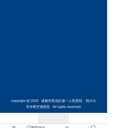
科
科
预约挂号
预约挂号
王丹丹
林懋惺
副主任医师
副主任医师
内分泌
消化内
科
科
预约挂号
预约挂号
copyright @ 2020 成都市双流区第一人民医院 四川大
学华西空港医院 All rights reserved.