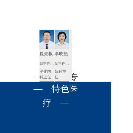
肾病内科
胸外科
放射科
风湿免疫
泌尿外科
内镜室
科
心血管内
妇产科
科
神经内科
肛肠科
夏先根
李晓艳
感染性疾
副主任医师
副主任医师
眼科
病科
消化内
妇科主
全科医学
— 名医专
耳鼻喉科
科主任
任 
科
预约挂号
预约挂号
呼吸与危
— 特色医
口腔科
营养科
家 —
重症医学
科
疼痛科
肿瘤科
疗 —
李英
黄红梅
副主任医师
副主任医师
内分泌
内分泌