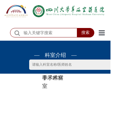
搜索
首页
— 科室介绍 —
医院概况
医院动态
非手术科
手术科室
患者服务
室
门诊排班
科室介绍
科研教学