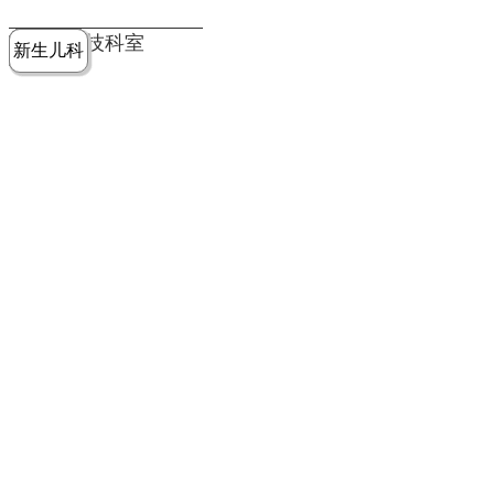
党建工作
老年病医
中医骨伤
康复医学
麻醉手术
重症医学
医技科室
新生儿科
皮肤科
急诊科
儿科
学科
科
科
部
科
院务公开
健康须知
人才引进
专题专栏
VR全景导览
超声医学
消化内科
普外科
科
医学检验
神经外科
血液内科
科
内分泌科
病理科
骨科