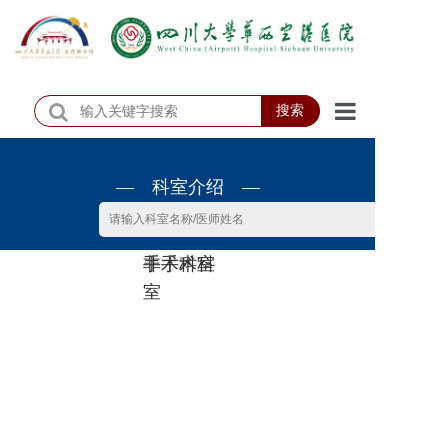
搜索
首页
— 科室介绍 —
医院概况
医院动态
非手术科
手术科室
患者服务
室
门诊排班
科室介绍
科研教学