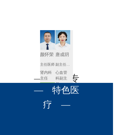
肾病内科
胸外科
放射科
风湿免疫
泌尿外科
内镜室
科
心血管内
妇产科
科
神经内科
肛肠科
颜怀荣
唐成玥
感染性疾
主任医师
副主任医师
眼科
病科
肾内科
心血管
全科医学
— 名医专
耳鼻喉科
主任 
科副主
科
任
预约挂号
呼吸与危
— 特色医
口腔科
营养科
家 —
预约挂号
重症医学
科
疼痛科
肿瘤科
疗 —
王飚
苟永胜
副主任医师
副主任医师