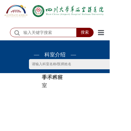
搜索
首页
— 科室介绍 —
医院概况
医院动态
非手术科
手术科室
患者服务
室
门诊排班
科室介绍
科研教学