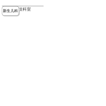
党建工作
老年病医
中医骨伤
康复医学
麻醉手术
重症医学
医技科室
新生儿科
皮肤科
急诊科
儿科
学科
科
科
部
科
院务公开
健康须知
人才引进
专题专栏
VR全景导览
超声医学
消化内科
普外科
科
医学检验
神经外科
血液内科
科
内分泌科
病理科
骨科