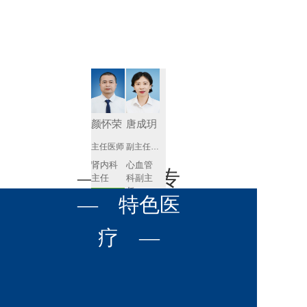
肾病内科
胸外科
放射科
风湿免疫
泌尿外科
内镜室
科
心血管内
妇产科
科
神经内科
肛肠科
颜怀荣
唐成玥
感染性疾
主任医师
副主任医师
眼科
病科
肾内科
心血管
全科医学
— 名医专
耳鼻喉科
主任 
科副主
科
任
预约挂号
呼吸与危
— 特色医
口腔科
营养科
家 —
预约挂号
重症医学
科
疼痛科
肿瘤科
疗 —
王飚
苟永胜
副主任医师
副主任医师