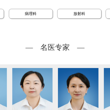
病理科
放射科
— 名医专家 —