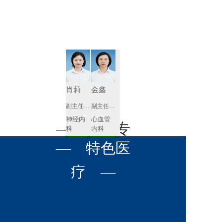
肾病内科
胸外科
放射科
风湿免疫
泌尿外科
内镜室
科
心血管内
妇产科
科
神经内科
肛肠科
肖莉
金鑫
感染性疾
副主任医师
副主任医师
眼科
病科
神经内
心血管
全科医学
— 名医专
耳鼻喉科
科
内科
科
预约挂号
预约挂号
呼吸与危
— 特色医
口腔科
营养科
家 —
重症医学
科
疼痛科
肿瘤科
疗 —
徐莉琼
张含琼
副主任医师
副主任医师
心血管
呼吸与