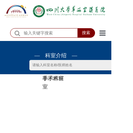
搜索
首页
— 科室介绍 —
医院概况
医院动态
非手术科
手术科室
患者服务
室
门诊排班
科室介绍
科研教学