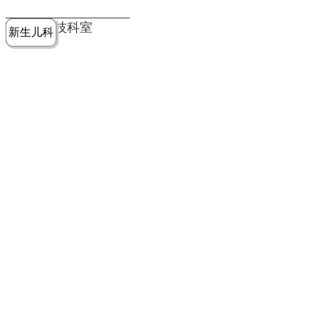
党建工作
老年病医
中医骨伤
康复医学
麻醉手术
重症医学
医技科室
新生儿科
皮肤科
急诊科
儿科
学科
科
科
部
科
院务公开
健康须知
人才引进
专题专栏
VR全景导览
超声医学
消化内科
普外科
科
医学检验
神经外科
血液内科
科
内分泌科
病理科
骨科