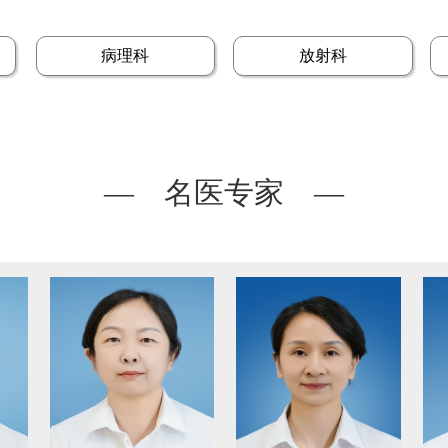
病理科
放射科
— 名医专家 —