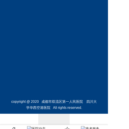
任
预约挂号
预约挂号
唐大伟
陈安芳
副主任中医师
主任医师
中医科
心血管
主任
内科主
任
预约挂号
预约挂号
copyright @ 2020 成都市双流区第一人民医院 四川大
学华西空港医院 All rights reserved.