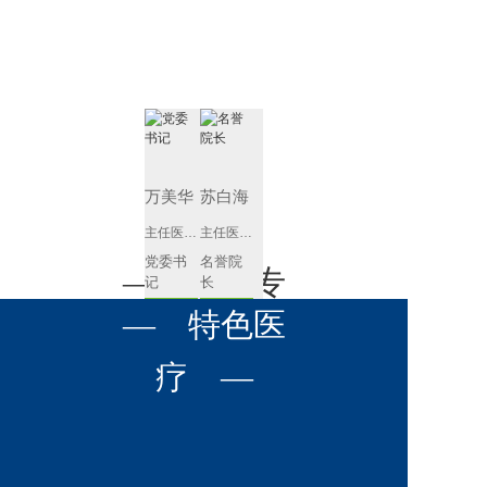
肾病内科
胸外科
放射科
风湿免疫
泌尿外科
内镜室
科
心血管内
妇产科
科
神经内科
肛肠科
万美华
苏白海
感染性疾
主任医师 博士生导师
主任医师 教授
眼科
病科
党委书
名誉院
全科医学
— 名医专
耳鼻喉科
记
长
科
查看详情
查看详情
呼吸与危
— 特色医
口腔科
营养科
家 —
重症医学
科
疼痛科
肿瘤科
疗 —
钟刚
孙皓
副主任医师
主任医师
副院长
内科主