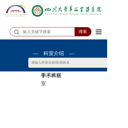
搜索
首页
— 科室介绍 —
医院概况
医院动态
非手术科
手术科室
患者服务
室
门诊排班
科室介绍
科研教学