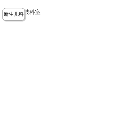
党建工作
老年病医
中医骨伤
康复医学
麻醉手术
重症医学
医技科室
新生儿科
皮肤科
急诊科
儿科
学科
科
科
部
科
院务公开
健康须知
人才引进
专题专栏
VR全景导览
超声医学
消化内科
普外科
科
医学检验
神经外科
血液内科
科
内分泌科
病理科
骨科