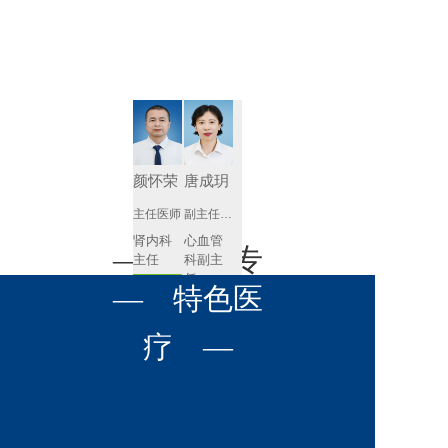
肾病内科
胸外科
放射科
风湿免疫
泌尿外科
内镜室
科
心血管内
妇产科
科
神经内科
肛肠科
颜怀荣
唐成玥
感染性疾
主任医师
副主任医师
眼科
病科
肾内科
心血管
全科医学
— 名医专
耳鼻喉科
主任 
科副主
科
任
预约挂号
呼吸与危
— 特色医
口腔科
营养科
家 —
预约挂号
重症医学
科
疼痛科
肿瘤科
疗 —
王飚
苟永胜
副主任医师
副主任医师