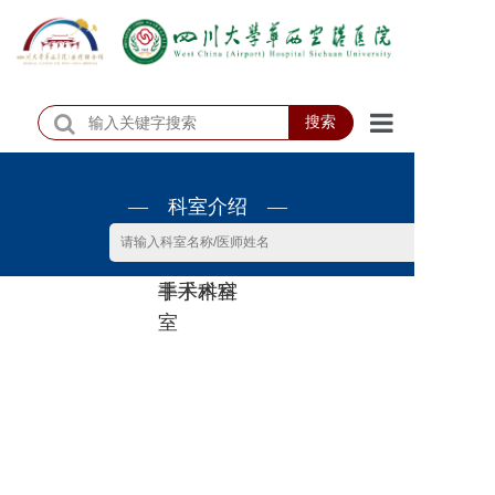
搜索
首页
— 科室介绍 —
医院概况
医院动态
非手术科
手术科室
患者服务
室
门诊排班
科室介绍
科研教学