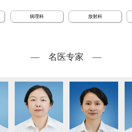
病理科
放射科
— 名医专家 —