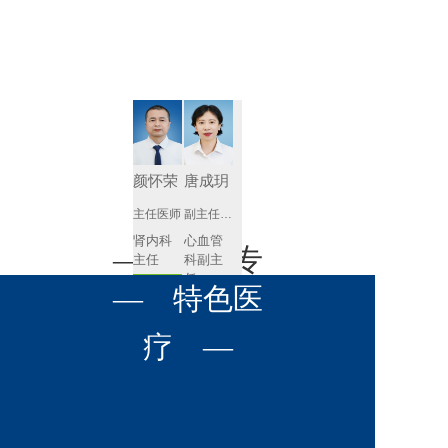
肾病内科
胸外科
放射科
风湿免疫
泌尿外科
内镜室
科
心血管内
妇产科
科
神经内科
肛肠科
颜怀荣
唐成玥
感染性疾
主任医师
副主任医师
眼科
病科
肾内科
心血管
全科医学
— 名医专
耳鼻喉科
主任 
科副主
科
任
预约挂号
呼吸与危
— 特色医
口腔科
营养科
家 —
预约挂号
重症医学
科
疼痛科
肿瘤科
疗 —
王飚
苟永胜
副主任医师
副主任医师