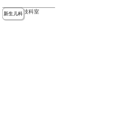
党建工作
老年病医
中医骨伤
康复医学
麻醉手术
重症医学
医技科室
新生儿科
皮肤科
急诊科
儿科
学科
科
科
部
科
院务公开
健康须知
人才引进
专题专栏
VR全景导览
超声医学
消化内科
普外科
科
医学检验
神经外科
血液内科
科
内分泌科
病理科
骨科