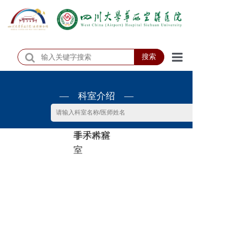
搜索
首页
— 科室介绍 —
医院概况
医院动态
非手术科
手术科室
患者服务
室
门诊排班
科室介绍
科研教学