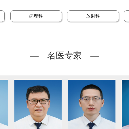
病理科
放射科
— 名医专家 —