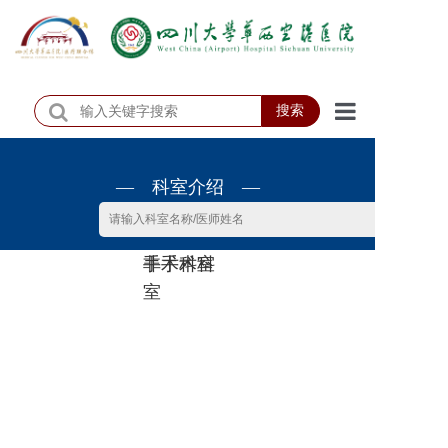
搜索
首页
— 科室介绍 —
医院概况
医院动态
非手术科
手术科室
患者服务
室
门诊排班
科室介绍
科研教学