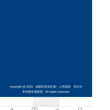
科
科
预约挂号
预约挂号
王丹丹
林懋惺
副主任医师
副主任医师
内分泌
消化内
科
科
预约挂号
预约挂号
copyright @ 2020 成都市双流区第一人民医院 四川大
学华西空港医院 All rights reserved.