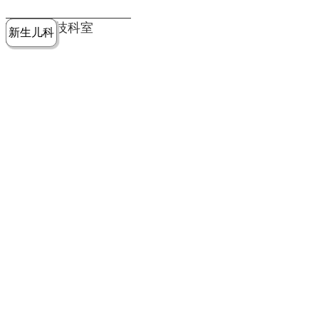
党建工作
老年病医
中医骨伤
康复医学
麻醉手术
重症医学
医技科室
新生儿科
皮肤科
急诊科
儿科
学科
科
科
部
科
院务公开
健康须知
人才引进
专题专栏
VR全景导览
超声医学
消化内科
普外科
科
医学检验
神经外科
血液内科
科
内分泌科
病理科
骨科