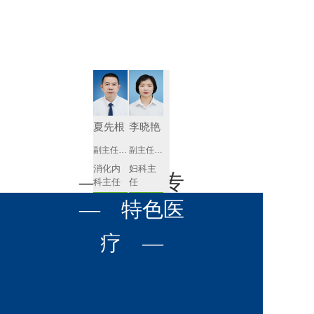
肾病内科
胸外科
放射科
风湿免疫
泌尿外科
内镜室
科
心血管内
妇产科
科
神经内科
肛肠科
夏先根
李晓艳
感染性疾
副主任医师
副主任医师
眼科
病科
消化内
妇科主
全科医学
— 名医专
耳鼻喉科
科主任
任 
科
预约挂号
预约挂号
呼吸与危
— 特色医
口腔科
营养科
家 —
重症医学
科
疼痛科
肿瘤科
疗 —
李英
黄红梅
副主任医师
副主任医师
内分泌
内分泌