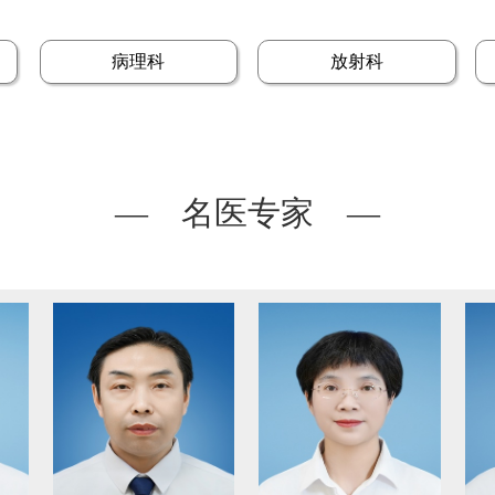
病理科
放射科
— 名医专家 —