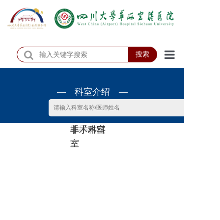
搜索
首页
— 科室介绍 —
医院概况
医院动态
非手术科
手术科室
患者服务
室
门诊排班
科室介绍
科研教学