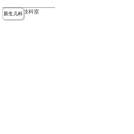
党建工作
老年病医
中医骨伤
康复医学
麻醉手术
重症医学
医技科室
新生儿科
皮肤科
急诊科
儿科
学科
科
科
部
科
院务公开
健康须知
人才引进
专题专栏
VR全景导览
超声医学
消化内科
普外科
科
医学检验
神经外科
血液内科
科
内分泌科
病理科
骨科