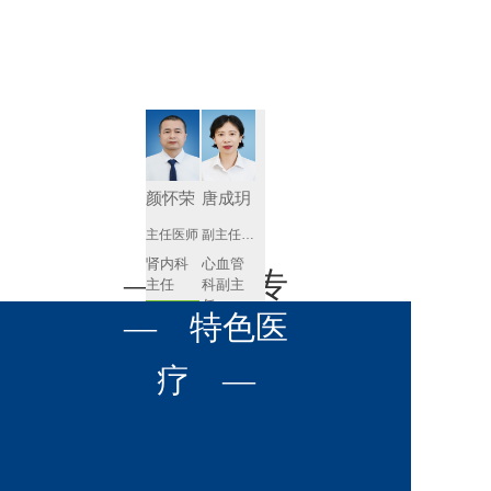
肾病内科
胸外科
放射科
风湿免疫
泌尿外科
内镜室
科
心血管内
妇产科
科
神经内科
肛肠科
颜怀荣
唐成玥
感染性疾
主任医师
副主任医师
眼科
病科
肾内科
心血管
全科医学
— 名医专
耳鼻喉科
主任 
科副主
科
任
预约挂号
呼吸与危
— 特色医
口腔科
营养科
家 —
预约挂号
重症医学
科
疼痛科
肿瘤科
疗 —
王飚
苟永胜
副主任医师
副主任医师