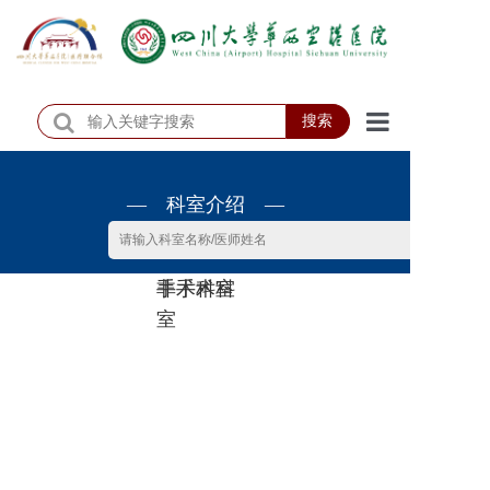
搜索
首页
— 科室介绍 —
医院概况
医院动态
非手术科
手术科室
患者服务
室
门诊排班
科室介绍
科研教学