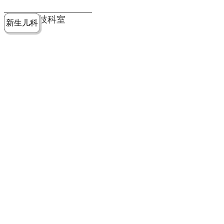
党建工作
老年病医
中医骨伤
康复医学
麻醉手术
重症医学
医技科室
新生儿科
皮肤科
急诊科
儿科
学科
科
科
部
科
院务公开
健康须知
人才引进
专题专栏
VR全景导览
超声医学
消化内科
普外科
科
医学检验
神经外科
血液内科
科
内分泌科
病理科
骨科