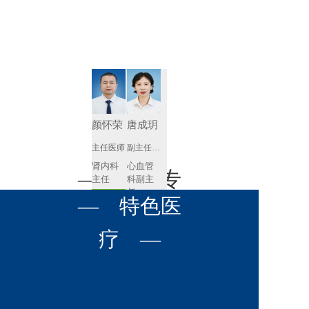
肾病内科
胸外科
放射科
风湿免疫
泌尿外科
内镜室
科
心血管内
妇产科
科
神经内科
肛肠科
颜怀荣
唐成玥
感染性疾
主任医师
副主任医师
眼科
病科
肾内科
心血管
全科医学
— 名医专
耳鼻喉科
主任 
科副主
科
任
预约挂号
呼吸与危
— 特色医
口腔科
营养科
家 —
预约挂号
重症医学
科
疼痛科
肿瘤科
疗 —
王飚
苟永胜
副主任医师
副主任医师