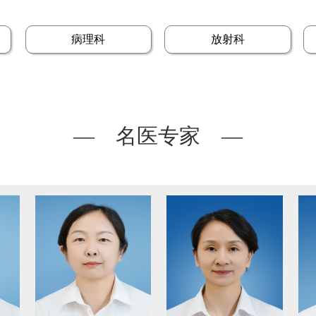
病理科
放射科
— 名医专家 —