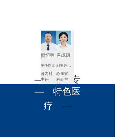
肾病内科
胸外科
放射科
风湿免疫
泌尿外科
内镜室
科
心血管内
妇产科
科
神经内科
肛肠科
颜怀荣
唐成玥
感染性疾
主任医师
副主任医师
眼科
病科
肾内科
心血管
全科医学
— 名医专
耳鼻喉科
主任 
科副主
科
任
预约挂号
呼吸与危
— 特色医
口腔科
营养科
家 —
预约挂号
重症医学
科
疼痛科
肿瘤科
疗 —
王飚
苟永胜
副主任医师
副主任医师