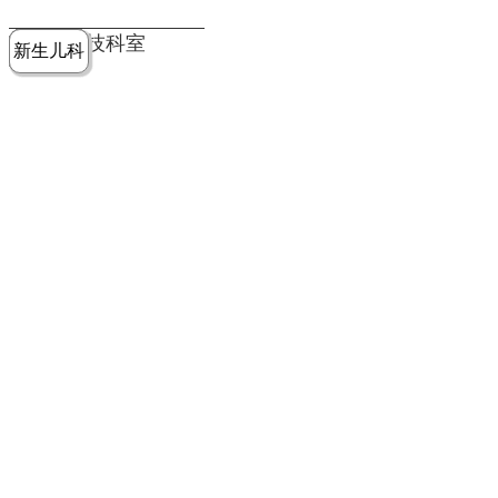
党建工作
老年病医
中医骨伤
康复医学
麻醉手术
重症医学
医技科室
新生儿科
皮肤科
急诊科
儿科
学科
科
科
部
科
院务公开
健康须知
人才引进
专题专栏
VR全景导览
超声医学
消化内科
普外科
科
医学检验
神经外科
血液内科
科
内分泌科
病理科
骨科