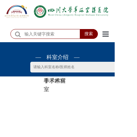
搜索
首页
— 科室介绍 —
医院概况
医院动态
非手术科
手术科室
患者服务
室
门诊排班
科室介绍
科研教学