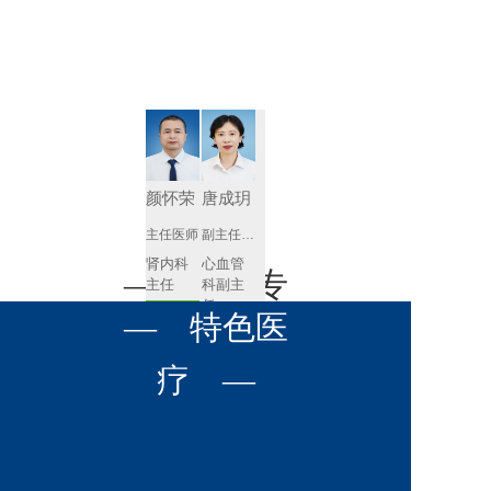
肾病内科
胸外科
放射科
风湿免疫
泌尿外科
内镜室
科
心血管内
妇产科
科
神经内科
肛肠科
颜怀荣
唐成玥
感染性疾
主任医师
副主任医师
眼科
病科
肾内科
心血管
全科医学
— 名医专
耳鼻喉科
主任 
科副主
科
任
预约挂号
呼吸与危
— 特色医
口腔科
营养科
家 —
预约挂号
重症医学
科
疼痛科
肿瘤科
疗 —
王飚
苟永胜
副主任医师
副主任医师