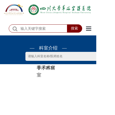
搜索
首页
— 科室介绍 —
医院概况
医院动态
非手术科
手术科室
患者服务
室
门诊排班
科室介绍
科研教学