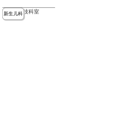
党建工作
老年病医
中医骨伤
康复医学
麻醉手术
重症医学
医技科室
新生儿科
皮肤科
急诊科
儿科
学科
科
科
部
科
院务公开
健康须知
人才引进
专题专栏
VR全景导览
超声医学
消化内科
普外科
科
医学检验
神经外科
血液内科
科
内分泌科
病理科
骨科