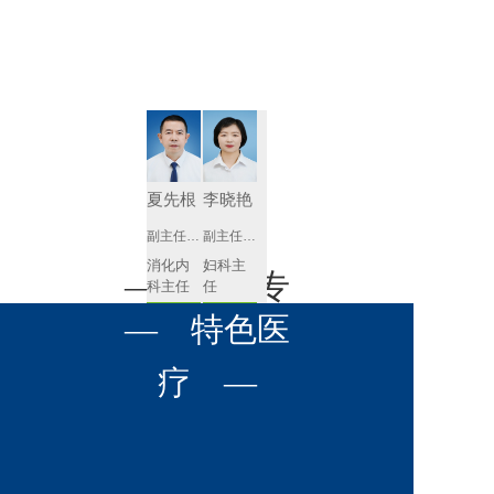
肾病内科
胸外科
放射科
风湿免疫
泌尿外科
内镜室
科
心血管内
妇产科
科
神经内科
肛肠科
夏先根
李晓艳
感染性疾
副主任医师
副主任医师
眼科
病科
消化内
妇科主
全科医学
— 名医专
耳鼻喉科
科主任
任 
科
预约挂号
预约挂号
呼吸与危
— 特色医
口腔科
营养科
家 —
重症医学
科
疼痛科
肿瘤科
疗 —
李英
黄红梅
副主任医师
副主任医师
内分泌
内分泌