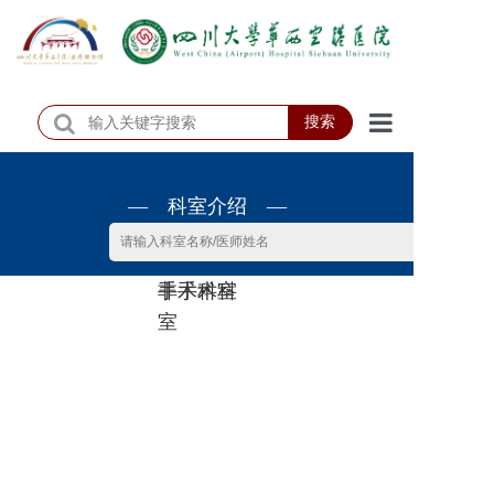
搜索
首页
— 科室介绍 —
医院概况
医院动态
非手术科
手术科室
患者服务
室
门诊排班
科室介绍
科研教学