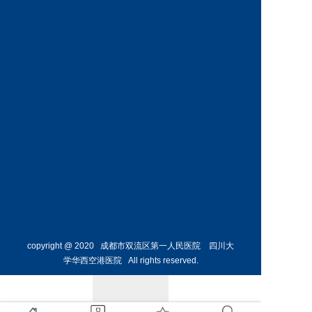
科
科
预约挂号
预约挂号
王丹丹
林懋惺
副主任医师
副主任医师
内分泌
消化内
科
科
预约挂号
预约挂号
copyright @ 2020 成都市双流区第一人民医院 四川大
学华西空港医院 All rights reserved.