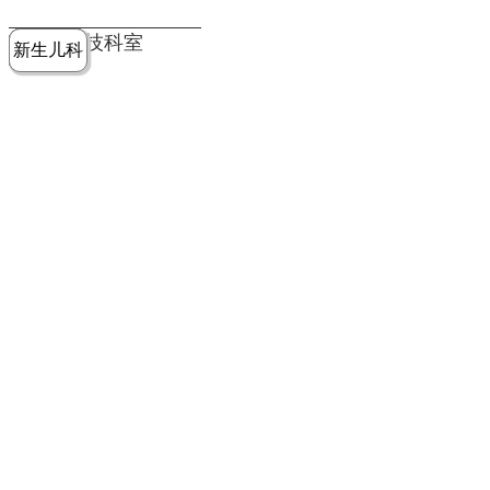
党建工作
老年病医
中医骨伤
康复医学
麻醉手术
重症医学
医技科室
新生儿科
皮肤科
急诊科
儿科
学科
科
科
部
科
院务公开
健康须知
人才引进
专题专栏
VR全景导览
超声医学
消化内科
普外科
科
医学检验
神经外科
血液内科
科
内分泌科
病理科
骨科