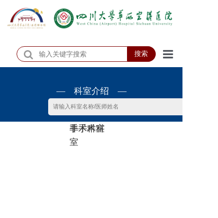
搜索
首页
— 科室介绍 —
医院概况
医院动态
非手术科
手术科室
患者服务
室
门诊排班
科室介绍
科研教学