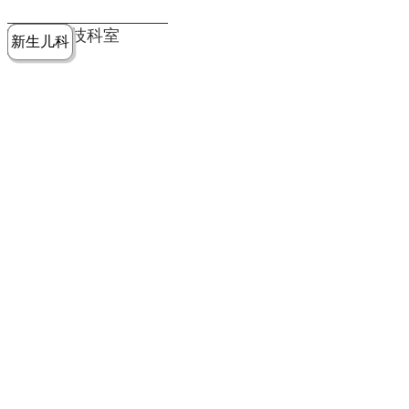
党建工作
老年病医
中医骨伤
康复医学
麻醉手术
重症医学
医技科室
新生儿科
皮肤科
急诊科
儿科
学科
科
科
部
科
院务公开
健康须知
人才引进
专题专栏
VR全景导览
超声医学
消化内科
普外科
科
医学检验
神经外科
血液内科
科
内分泌科
病理科
骨科