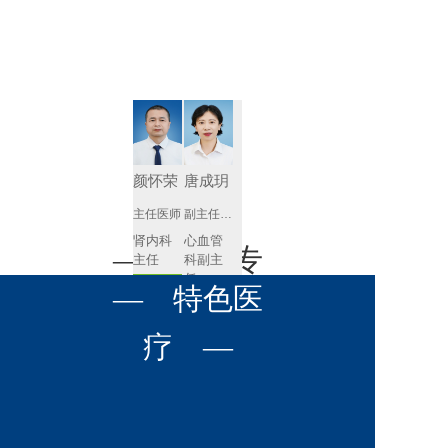
肾病内科
胸外科
放射科
风湿免疫
泌尿外科
内镜室
科
心血管内
妇产科
科
神经内科
肛肠科
颜怀荣
唐成玥
感染性疾
主任医师
副主任医师
眼科
病科
肾内科
心血管
全科医学
— 名医专
耳鼻喉科
主任 
科副主
科
任
预约挂号
呼吸与危
— 特色医
口腔科
营养科
家 —
预约挂号
重症医学
科
疼痛科
肿瘤科
疗 —
王飚
苟永胜
副主任医师
副主任医师