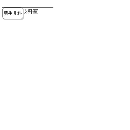
党建工作
老年病医
中医骨伤
康复医学
麻醉手术
重症医学
医技科室
新生儿科
皮肤科
急诊科
儿科
学科
科
科
部
科
院务公开
健康须知
人才引进
专题专栏
VR全景导览
超声医学
消化内科
普外科
科
医学检验
神经外科
血液内科
科
内分泌科
病理科
骨科