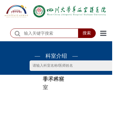
搜索
首页
— 科室介绍 —
医院概况
医院动态
非手术科
手术科室
患者服务
室
门诊排班
科室介绍
科研教学