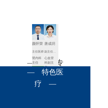
肾病内科
胸外科
放射科
风湿免疫
泌尿外科
内镜室
科
心血管内
妇产科
科
神经内科
肛肠科
颜怀荣
唐成玥
感染性疾
主任医师
副主任医师
眼科
病科
肾内科
心血管
全科医学
— 名医专
耳鼻喉科
主任 
科副主
科
任
预约挂号
呼吸与危
— 特色医
口腔科
营养科
家 —
预约挂号
重症医学
科
疼痛科
肿瘤科
疗 —
王飚
苟永胜
副主任医师
副主任医师