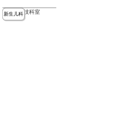
党建工作
老年病医
中医骨伤
康复医学
麻醉手术
重症医学
医技科室
新生儿科
皮肤科
急诊科
儿科
学科
科
科
部
科
院务公开
健康须知
人才引进
专题专栏
VR全景导览
超声医学
消化内科
普外科
科
医学检验
神经外科
血液内科
科
内分泌科
病理科
骨科