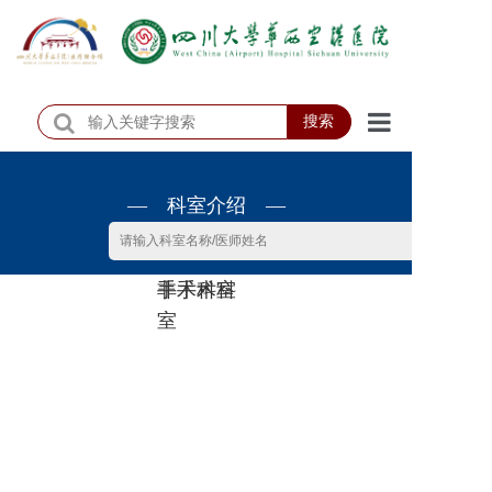
搜索
首页
— 科室介绍 —
医院概况
医院动态
非手术科
手术科室
患者服务
室
门诊排班
科室介绍
科研教学