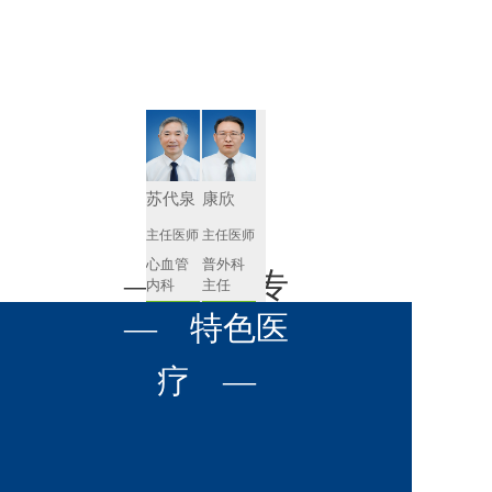
肾病内科
胸外科
放射科
风湿免疫
泌尿外科
内镜室
科
心血管内
妇产科
科
神经内科
肛肠科
苏代泉
康欣
感染性疾
主任医师
主任医师
眼科
病科
心血管
普外科
全科医学
— 名医专
耳鼻喉科
内科
主任
科
预约挂号
预约挂号
呼吸与危
— 特色医
口腔科
营养科
家 —
重症医学
科
疼痛科
肿瘤科
疗 —
杨兴建
李兴斌
主任医师
主任医师
普外科
泌尿外