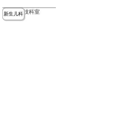
党建工作
老年病医
中医骨伤
康复医学
麻醉手术
重症医学
医技科室
新生儿科
皮肤科
急诊科
儿科
学科
科
科
部
科
院务公开
健康须知
人才引进
专题专栏
VR全景导览
超声医学
消化内科
普外科
科
医学检验
神经外科
血液内科
科
内分泌科
病理科
骨科