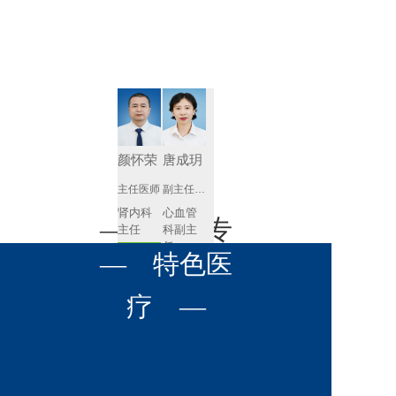
肾病内科
胸外科
放射科
风湿免疫
泌尿外科
内镜室
科
心血管内
妇产科
科
神经内科
肛肠科
颜怀荣
唐成玥
感染性疾
主任医师
副主任医师
眼科
病科
肾内科
心血管
全科医学
— 名医专
耳鼻喉科
主任 
科副主
科
任
预约挂号
呼吸与危
— 特色医
口腔科
营养科
家 —
预约挂号
重症医学
科
疼痛科
肿瘤科
疗 —
王飚
苟永胜
副主任医师
副主任医师