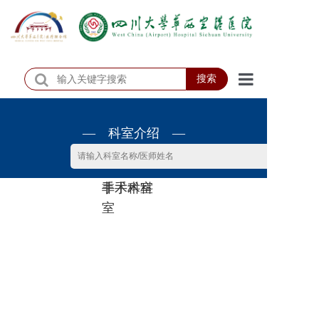
搜索
首页
— 科室介绍 —
医院概况
医院动态
非手术科
手术科室
患者服务
室
门诊排班
科室介绍
科研教学